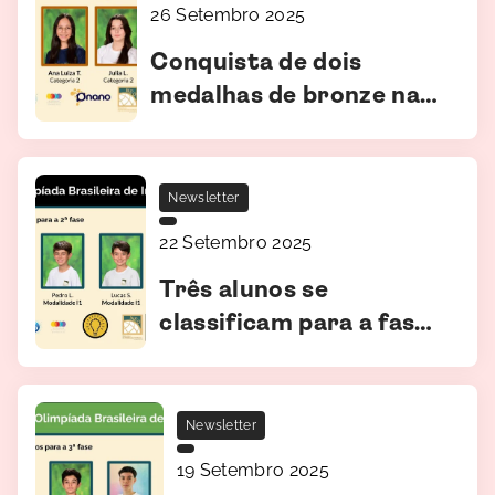
26 Setembro 2025
Conquista de dois
medalhas de bronze na
2ª edição da Olimpíada
Nacional de
Nanotecnologia
Newsletter
(ONANO)
22 Setembro 2025
Três alunos se
classificam para a fase
nacional da Olimpíada
Brasileira de
Informática (OBI)
Newsletter
19 Setembro 2025