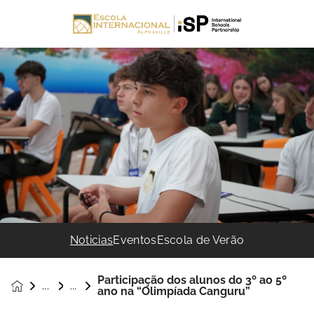
Noticias
Eventos
Escola de Verão
Participação dos alunos do 3º ao 5º
Noticias &
ano na “Olimpíada Canguru”
Eventos