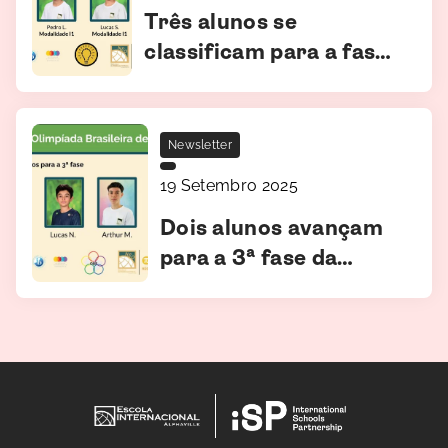
Três alunos se
classificam para a fase
nacional da Olimpíada
Brasileira de
Informática (OBI)
Newsletter
19 Setembro 2025
Dois alunos avançam
para a 3ª fase da
Olimpíada Brasileira
de Física (OBF)