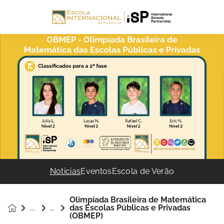
Noticias
Eventos
Escola de Verão
Olimpíada Brasileira de Matemática
das Escolas Públicas e Privadas
Noticias &
(OBMEP)
Eventos