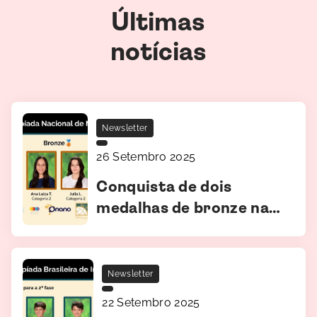
Últimas
notícias
Newsletter
26 Setembro 2025
Conquista de dois
medalhas de bronze na
2ª edição da Olimpíada
Nacional de
Nanotecnologia
Newsletter
(ONANO)
22 Setembro 2025