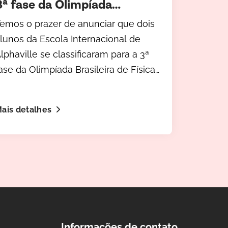
3ª fase da Olimpíada
Brasileira de Física (OBF)
emos o prazer de anunciar que dois
lunos da Escola Internacional de
lphaville se classificaram para a 3ª
ase da Olimpíada Brasileira de Física
OBF).
ais detalhes
Informações de contato