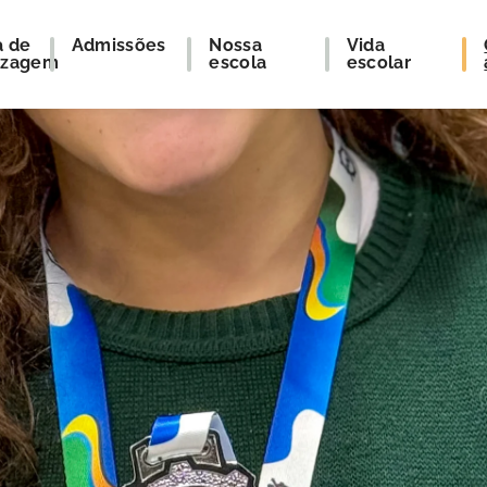
a de
Admissões
Nossa
Vida
izagem
escola
escolar