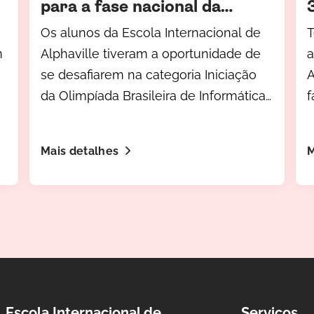
para a fase nacional da
Olimpíada Brasileira de
Os alunos da Escola Internacional de
T
Informática (OBI)
m
Alphaville tiveram a oportunidade de
a
se desafiarem na categoria Iniciação
A
da Olimpíada Brasileira de Informática
f
(OBI).
(
Mais detalhes
M
Escola Internacional de
Serviços