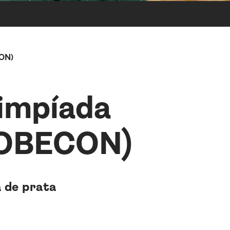
CON)
limpíada
 (OBECON)
 de prata