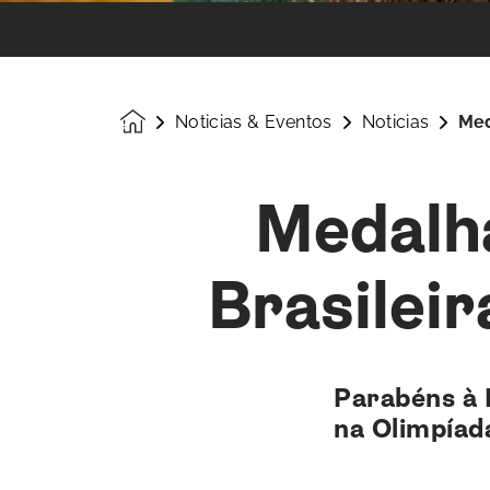
Noticias & Eventos
Noticias
Med
Homepage
Medalha
Brasilei
Parabéns à 
na Olimpíad