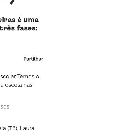
eiras é uma
rês fases:
Partilhar
scolar. Temos o
sa escola nas
ssos
la (T6), Laura