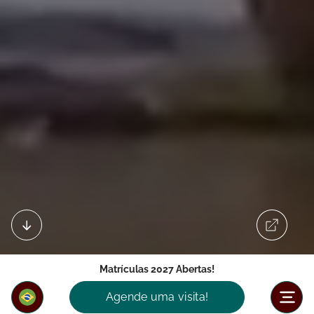
Matrículas 2027 Abertas!
Agende uma visita!
Bem-vindo à Escola Internacional de